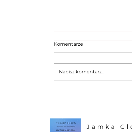
Komentarze
Napisz komentarz...
Tacoing is paintful ! Taco-
Pain Index update !
Jamka Gl