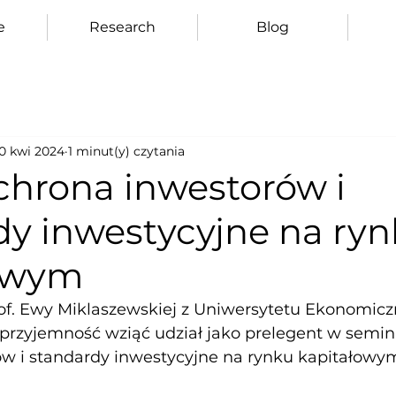
e
Research
Blog
10 kwi 2024
1 minut(y) czytania
chrona inwestorów i
dy inwestycyjne na ry
owym
of. Ewy Miklaszewskiej z Uniwersytetu Ekonomic
rzyjemność wziąć udział jako prelegent w semin
w i standardy inwestycyjne na rynku kapitałowym