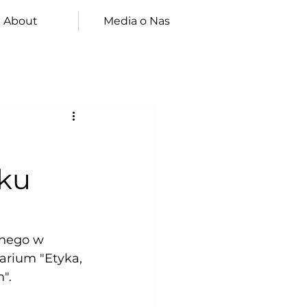
About
Media o Nas
nku
znego w 
arium "Etyka, 
".