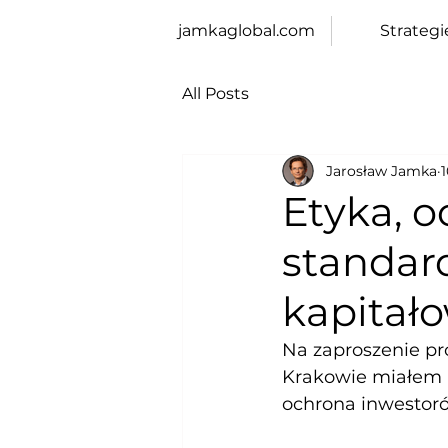
jamkaglobal.com
Strategi
All Posts
Jarosław Jamka
Etyka, o
standar
kapitał
Na zaproszenie pr
Krakowie miałem p
ochrona inwestoró