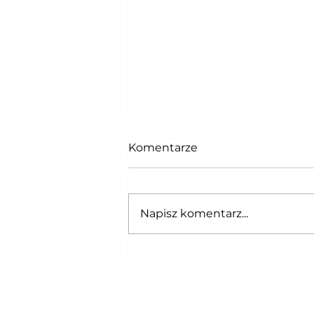
Komentarze
Napisz komentarz...
Tacoing is paintful ! Taco-
Pain Index update !