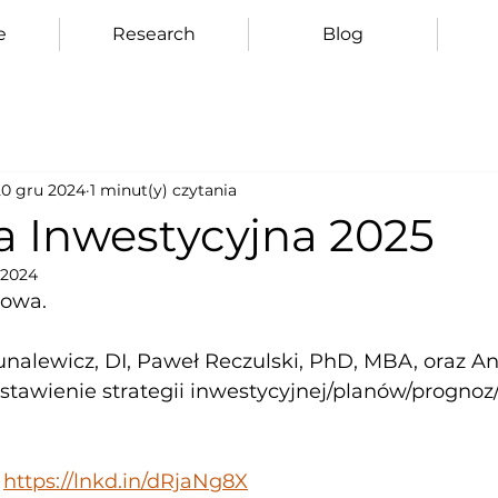
e
Research
Blog
20 gru 2024
1 minut(y) czytania
a Inwestycyjna 2025
 2024
mowa.
nalewicz, DI, Paweł Reczulski, PhD, MBA, oraz An
dstawienie strategii inwestycyjnej/planów/progno
 
https://lnkd.in/dRjaNg8X