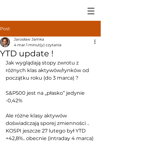
Post
Jarosław Jamka
4 mar
1 minut(y) czytania
YTD update !
Jak wyglądają stopy zwrotu z 
różnych klas aktywów/rynków od 
początku roku (do 3 marca) ?
S&P500 jest na „płasko” jedynie 
-0,42%
Ale różne klasy aktywów 
doświadczają sporej zmienności ..
KOSPI jeszcze 27 lutego był YTD 
+42,8%.. obecnie (intraday 4 marca) 